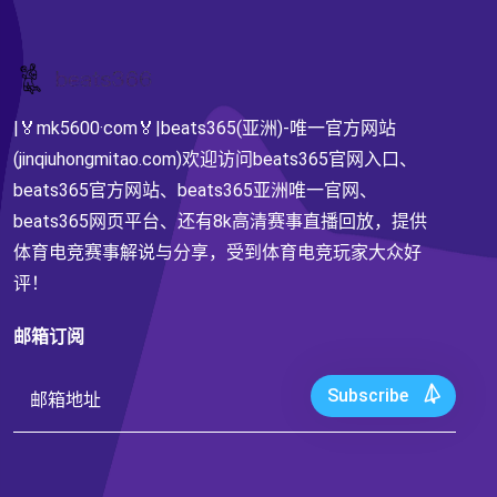
|🏅mk5600·com🏅|beats365(亚洲)-唯一官方网站
(jinqiuhongmitao.com)欢迎访问beats365官网入口、
beats365官方网站、beats365亚洲唯一官网、
beats365网页平台、还有8k高清赛事直播回放，提供
体育电竞赛事解说与分享，受到体育电竞玩家大众好
评！
邮箱订阅
Subscribe