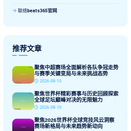
联络
beats365官网
推荐文章
聚焦中超赛场全面解析各队争冠走势
与赛季关键变局与未来挑战态势
2026-08-10
聚焦世界杯精彩赛事与历史回顾探索
全球足坛巅峰对决的无限魅力
2026-08-10
聚焦2026世界杯全球竞技风云洞察
赛场新格局与未来趋势新动向