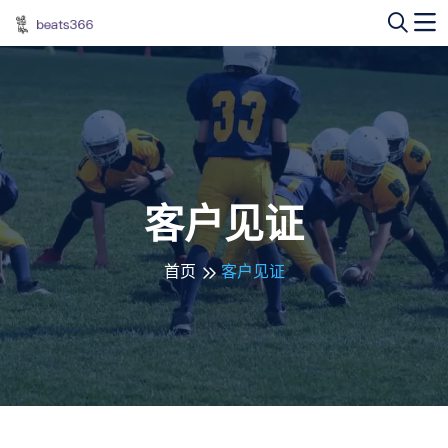
客户见证
首页
客户见证