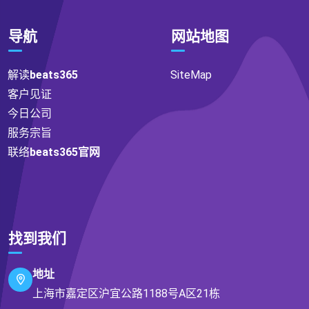
导航
网站地图
解读
beats365
SiteMap
客户见证
今日公司
服务宗旨
联络
beats365官网
找到我们
地址
上海市嘉定区沪宜公路1188号A区21栋