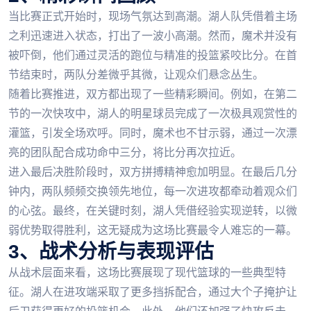
当比赛正式开始时，现场气氛达到高潮。湖人队凭借着主场
之利迅速进入状态，打出了一波小高潮。然而，魔术并没有
被吓倒，他们通过灵活的跑位与精准的投篮紧咬比分。在首
节结束时，两队分差微乎其微，让观众们悬念丛生。
随着比赛推进，双方都出现了一些精彩瞬间。例如，在第二
节的一次快攻中，湖人的明星球员完成了一次极具观赏性的
灌篮，引发全场欢呼。同时，魔术也不甘示弱，通过一次漂
亮的团队配合成功命中三分，将比分再次拉近。
进入最后决胜阶段时，双方拼搏精神愈加明显。在最后几分
钟内，两队频频交换领先地位，每一次进攻都牵动着观众们
的心弦。最终，在关键时刻，湖人凭借经验实现逆转，以微
弱优势取得胜利，这无疑成为这场比赛最令人难忘的一幕。
3、战术分析与表现评估
从战术层面来看，这场比赛展现了现代篮球的一些典型特
征。湖人在进攻端采取了更多挡拆配合，通过大个子掩护让